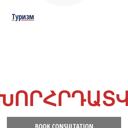
Туризм
ԽՈՐՀՐԴԱՏ
BOOK CONSULTATION