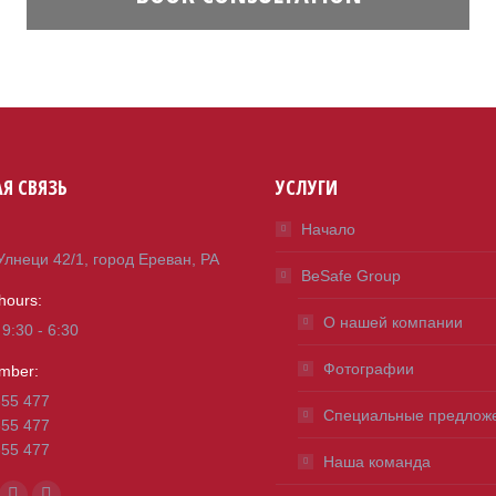
Я СВЯЗЬ
УСЛУГИ
Начало
Улнеци 42/1, город Ереван, РА
BeSafe Group
hours:
О нашей компании
 9:30 - 6:30
Фотографии
mber:
655 477
Специальные предлож
655 477
655 477
Наша команда
n: