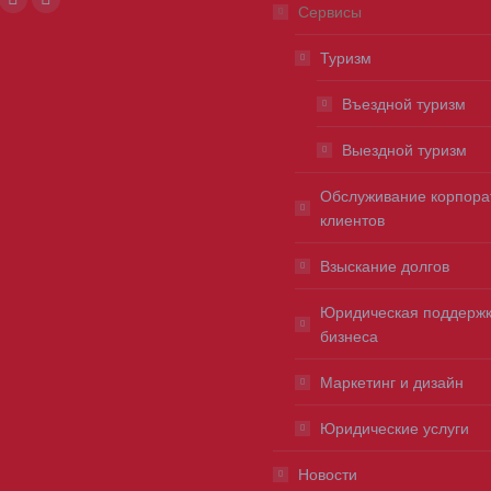
ok
l
Viber
Whatsapp
Сервисы
ge
page
page
Туризм
ens
opens
opens
in
in
Въездной туризм
w
new
new
Выездной туризм
ndow
window
window
Обслуживание корпора
клиентов
Взыскание долгов
Юридическая поддерж
бизнеса
Маркетинг и дизайн
Юридические услуги
Новости