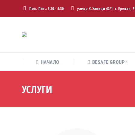
Пон.-Пят.: 9:30 - 6:30
улица К. Улнеци 42/1, г. Ереван, 
НАЧАЛО
BESAFE GROUP
УСЛУГИ