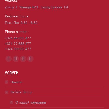
Address:
улица К. Улнеци 42/1, город Ереван, РА
Business hours:
Пон.-Пят. 9:30 - 6:30
Phone number:
+374 44 655 477
+374 77 655 477
+374 99 655 477
Find us on:
Facebook
Mail
Viber
Whatsapp
page
page
page
page
УСЛУГИ
opens
opens
opens
opens
in
in
in
in
Начало
new
new
new
new
BeSafe Group
window
window
window
window
О нашей компании